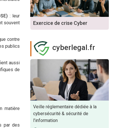
OSE)
: leur
Exercice de crise Cyber
nt souvent
que contre
cyberlegal.fr
es publics
ient aussi
ifiques de
Veille réglementaire dédiée à la
en matière
cybersécurité & sécurité de
l’information
s par des