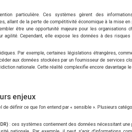
ention particulière. Ces systèmes gèrent des information
, allant de la perte de compétitivité économique à la mise en p
sembler être une opportunité majeure pour les organisations c
leur agilité. Cependant, elle expose les données à des risques
ridiques. Par exemple, certaines législations étrangères, comm
accéder aux données stockées par un fournisseur de services c
diction nationale. Cette réalité complexifie encore davantage le
eurs enjeux
 de définir ce que l’on entend par « sensible ». Plusieurs catég
(DR)
: ces systèmes contiennent des données nécessitant une 
rité nationale. Par exemple, il peut s’agir d’informations co