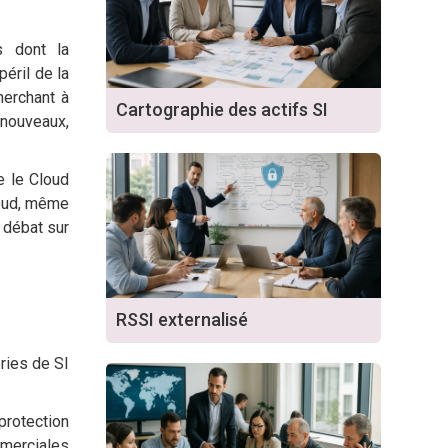
s dont la
éril de la
herchant à
Cartographie des actifs SI
 nouveaux,
e le Cloud
loud, même
 débat sur
RSSI externalisé
ories de SI
protection
mmerciales