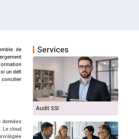
Services
semble de
bergement
formation
i un défi
concilier
Audit SSI
es données
. Le cloud
rivilégiée