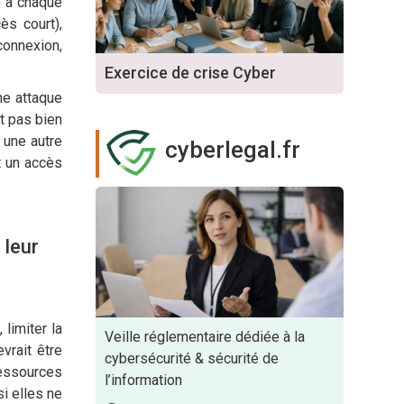
é à chaque
ès court),
connexion,
Exercice de crise Cyber
une attaque
t pas bien
r une autre
cyberlegal.fr
nt un accès
 leur
limiter la
Veille réglementaire dédiée à la
vrait être
cybersécurité & sécurité de
ressources
l’information
i elles ne