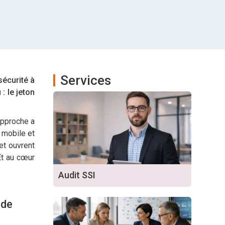
Services
sécurité à
: le jeton
approche a
 mobile et
et ouvrent
 Et au cœur
Audit SSI
nde