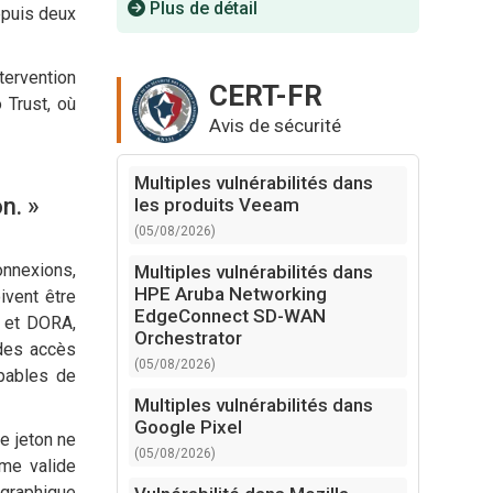
Plus de détail
epuis deux
tervention
CERT-FR
o Trust, où
Avis de sécurité
Multiples vulnérabilités dans
n. »
les produits Veeam
(05/08/2026)
onnexions,
Multiples vulnérabilités dans
HPE Aruba Networking
ivent être
EdgeConnect SD-WAN
2 et DORA,
Orchestrator
 des accès
(05/08/2026)
apables de
Multiples vulnérabilités dans
Google Pixel
le jeton ne
(05/08/2026)
mme valide
ographique