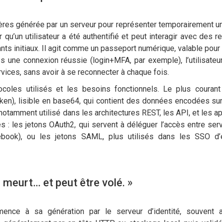
ctères générée par un serveur pour représenter temporairement un
qu’un utilisateur a été authentifié et peut interagir avec des r
nts initiaux. Il agit comme un passeport numérique, valable pour
s une connexion réussie (login+MFA, par exemple), l’utilisateur
rvices, sans avoir à se reconnecter à chaque fois.
tocoles utilisés et les besoins fonctionnels. Le plus couran
, lisible en base64, qui contient des données encodées sur l
t notamment utilisé dans les architectures REST, les API, et les a
 : les jetons OAuth2, qui servent à déléguer l’accès entre serv
ok), ou les jetons SAML, plus utilisés dans les SSO d’e
, meurt… et peut être volé. »
mmence à sa génération par le serveur d’identité, souvent 