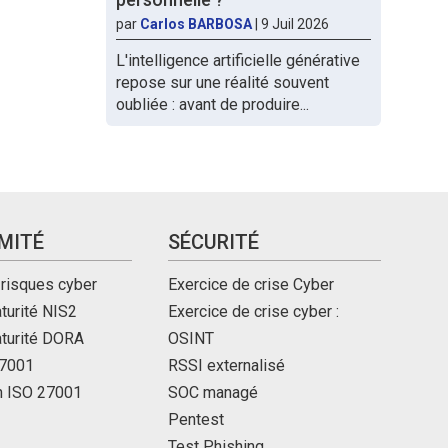
par
Carlos BARBOSA
|
9 Juil 2026
L'intelligence artificielle générative
repose sur une réalité souvent
oubliée : avant de produire...
MITÉ
SÉCURITÉ
 risques cyber
Exercice de crise Cyber
turité NIS2
Exercice de crise cyber :
aturité DORA
OSINT
27001
RSSI externalisé
on ISO 27001
SOC managé
Pentest
Test Phishing