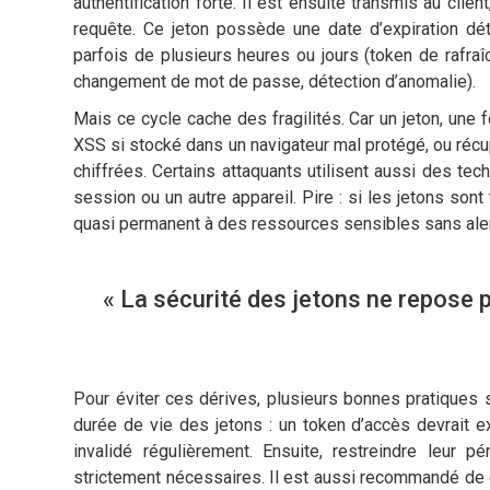
authentification forte. Il est ensuite transmis au cli
requête. Ce jeton possède une date d’expiration dét
parfois de plusieurs heures ou jours (token de rafra
changement de mot de passe, détection d’anomalie).
Mais ce cycle cache des fragilités. Car un jeton, une f
XSS si stocké dans un navigateur mal protégé, ou réc
chiffrées. Certains attaquants utilisent aussi des tech
session ou un autre appareil. Pire : si les jetons sont
quasi permanent à des ressources sensibles sans aler
« La sécurité des jetons ne repose p
Pour éviter ces dérives, plusieurs bonnes pratiques 
durée de vie des jetons : un token d’accès devrait e
invalidé régulièrement. Ensuite, restreindre leur 
strictement nécessaires. Il est aussi recommandé de 