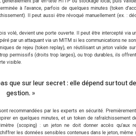
ent, généralement par en-tête HTTP ou stockage local, puis valid
erminée à l’avance, parfois de quelques minutes (token d’acc
îchissement). Il peut aussi être révoqué manuellement (ex. : dé
ois volé, devient une porte ouverte. Il peut être intercepté via 
upéré par un attaquant via un MITM si les communications ne son
niques de rejeu (token replay), en réutilisant un jeton valide su
 trop permissifs (droits trop larges), ou trop durables, ils offre
te visible.
as que sur leur secret : elle dépend surtout de
gestion. »
sont recommandées par les experts en sécurité. Premièrement, 
xpirer en quelques minutes, et un token de rafraîchissement de
périmètre (scoping) : un jeton ne doit donner accès qu’aux 
chiffrer les données sensibles contenues dans le jeton, même s