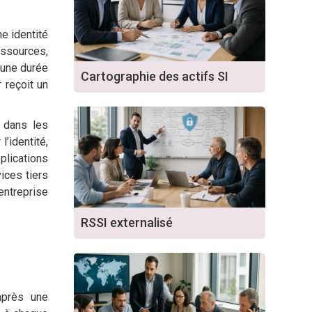
e identité
essources,
 une durée
Cartographie des actifs SI
 reçoit un
t dans les
’identité,
pplications
ices tiers
ntreprise
RSSI externalisé
après une