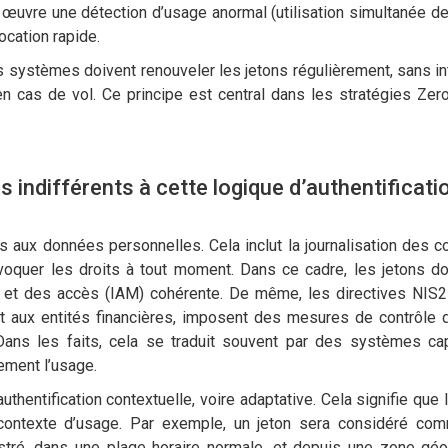
en œuvre une détection d’usage anormal (utilisation simultanée d
ocation rapide.
es systèmes doivent renouveler les jetons régulièrement, sans in
n en cas de vol. Ce principe est central dans les stratégies Zer
 indifférents à cette logique d’authentificatio
 aux données personnelles. Cela inclut la journalisation des c
révoquer les droits à tout moment. Dans ce cadre, les jetons do
és et des accès (IAM) cohérente. De même, les directives NIS
et aux entités financières, imposent des mesures de contrôle
. Dans les faits, cela se traduit souvent par des systèmes c
ement l’usage.
thentification contextuelle, voire adaptative. Cela signifie que 
 contexte d’usage. Par exemple, un jeton sera considéré co
gistré, dans une plage horaire normale, et depuis une zone gé