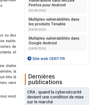
Vulnérabilité dans Mozilla
Firefox pour Android
s.
(05/08/2026)
Multiples vulnérabilités dans
les produits Tenable
(04/08/2026)
ues ou des
Multiples vulnérabilités dans
e inutile.
Google Android
anismes de
(04/08/2026)
stante, et
Site web CERT-FR
une chaîne
hémère, la
Dernières
eut-être là
publications
 mais sans
CRA : quand la cybersécurité
 vous avez
devient une condition de mise
sur le marché