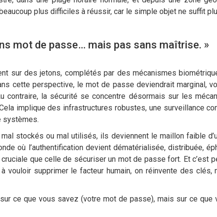
ucoup plus difficiles à réussir, car le simple objet ne suffit plu
ans mot de passe… mais pas sans maîtrise. »
lement sur des jetons, complétés par des mécanismes biométriq
s cette perspective, le mot de passe deviendrait marginal, voir
 Au contraire, la sécurité se concentre désormais sur les méc
 Cela implique des infrastructures robustes, une surveillance con
e systèmes.
mal stockés ou mal utilisés, ils deviennent le maillon faible d’
de où l’authentification devient dématérialisée, distribuée, ép
cruciale que celle de sécuriser un mot de passe fort. Et c’est p
 à vouloir supprimer le facteur humain, on réinvente des clés,
ur ce que vous savez (votre mot de passe), mais sur ce que