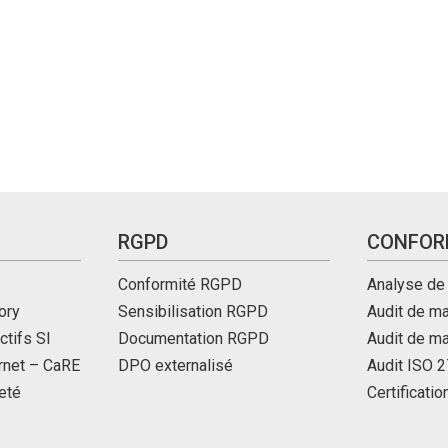
RGPD
CONFOR
Conformité RGPD
Analyse de
ory
Sensibilisation RGPD
Audit de ma
ctifs SI
Documentation RGPD
Audit de m
ernet – CaRE
DPO externalisé
Audit ISO 
eté
Certificati