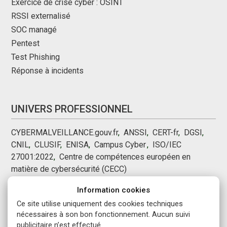
Exercice de crise cyber : OSINT
RSSI externalisé
SOC managé
Pentest
Test Phishing
Réponse à incidents
UNIVERS PROFESSIONNEL
CYBERMALVEILLANCE.gouv.fr
,
ANSSI
,
CERT-fr
,
DGSI
,
CNIL
,
CLUSIF
,
ENISA
,
Campus Cyber
,
,
ISO/IEC
27001:2022
,
Centre de compétences européen en
matière de cybersécurité (CECC)
Information cookies
NOUS SUIVRE
Ce site utilise uniquement des cookies techniques
nécessaires à son bon fonctionnement. Aucun suivi
publicitaire n’est effectué.