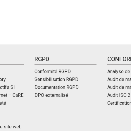
RGPD
CONFOR
Conformité RGPD
Analyse de
ory
Sensibilisation RGPD
Audit de ma
ctifs SI
Documentation RGPD
Audit de m
ernet – CaRE
DPO externalisé
Audit ISO 
eté
Certificati
de site web