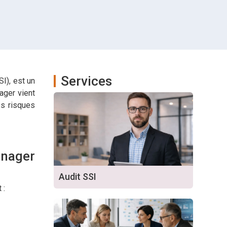
Services
I), est un
ager vient
es risques
anager
Audit SSI
 :