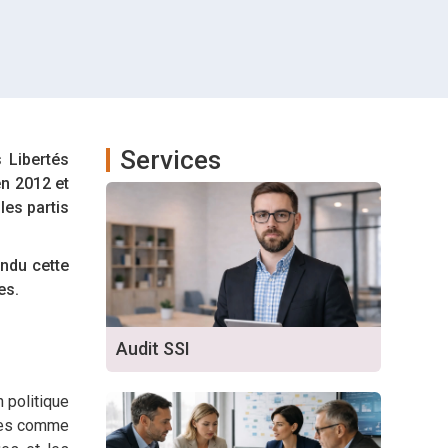
Services
 Libertés
en 2012 et
les partis
ndu cette
es.
Audit SSI
 politique
çues comme