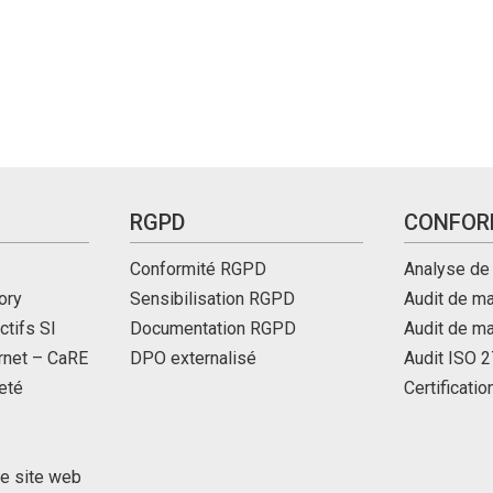
RGPD
CONFOR
Conformité RGPD
Analyse de
ory
Sensibilisation RGPD
Audit de ma
ctifs SI
Documentation RGPD
Audit de m
ernet – CaRE
DPO externalisé
Audit ISO 
eté
Certificati
de site web