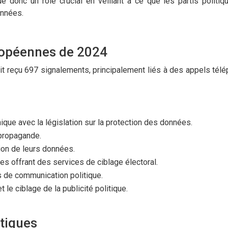
 donc un rôle crucial en veillant à ce que les partis politiq
onnées.
uropéennes de 2024
t reçu 697 signalements, principalement liés à des appels tél
que avec la législation sur la protection des données.
 propagande.
tion de leurs données.
es offrant des services de ciblage électoral.
ies de communication politique.
le ciblage de la publicité politique.
itiques