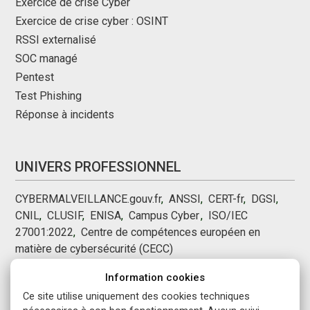
Exercice de crise Cyber
Exercice de crise cyber : OSINT
RSSI externalisé
SOC managé
Pentest
Test Phishing
Réponse à incidents
UNIVERS PROFESSIONNEL
CYBERMALVEILLANCE.gouv.fr
,
ANSSI
,
CERT-fr
,
DGSI
,
CNIL
,
CLUSIF
,
ENISA
,
Campus Cyber
,
,
ISO/IEC
27001:2022
,
Centre de compétences européen en
matière de cybersécurité (CECC)
Information cookies
NOUS SUIVRE
Ce site utilise uniquement des cookies techniques