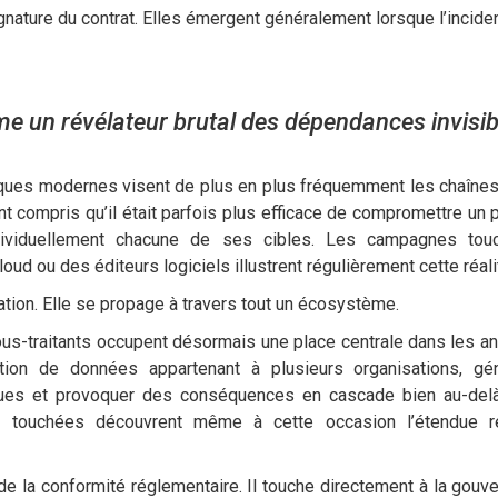
gnature du contrat. Elles émergent généralement lorsque l’inciden
e un révélateur brutal des dépendances invisib
ttaques modernes visent de plus en plus fréquemment les chaîne
t compris qu’il était parfois plus efficace de compromettre un p
dividuellement chacune de ses cibles. Les campagnes tou
d ou des éditeurs logiciels illustrent régulièrement cette réali
tion. Elle se propage à travers tout un écosystème.
ous-traitants occupent désormais une place centrale dans les a
ition de données appartenant à plusieurs organisations, gé
itiques et provoquer des conséquences en cascade bien au-del
ises touchées découvrent même à cette occasion l’étendue r
 la conformité réglementaire. Il touche directement à la gouv