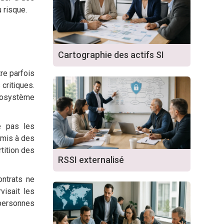
 risque.
Cartographie des actifs SI
re parfois
critiques.
écosystème
re pas les
umis à des
rtition des
RSSI externalisé
ntrats ne
visait les
 personnes