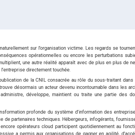
 naturellement sur l’organisation victime. Les regards se tournen
séquences opérationnelles ou encore les perturbations subi
ultiplient, une autre réalité apparaît avec de plus en plus de ne
 l’entreprise directement touchée.
ublication de la CNIL consacrée au rôle du sous-traitant dans 
trouve désormais un acteur devenu incontournable dans les arc
administre, développe, maintient ou traite une partie des 
transformation profonde du système d’information des entreprise
 de partenaires techniques. Hébergeurs, infogérants, fourniss
 encore opérateurs cloud participent quotidiennement au fonc
ressive a permis aux organisations de gagner en agilité, d’acc