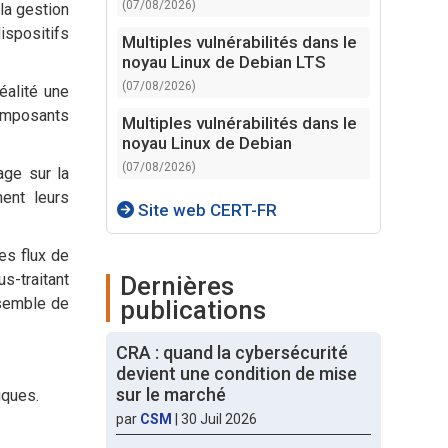
(07/08/2026)
la gestion
ispositifs
Multiples vulnérabilités dans le
noyau Linux de Debian LTS
(07/08/2026)
éalité une
composants
Multiples vulnérabilités dans le
noyau Linux de Debian
(07/08/2026)
age sur la
ment leurs
Site web CERT-FR
es flux de
s-traitant
Dernières
nsemble de
publications
CRA : quand la cybersécurité
devient une condition de mise
sur le marché
iques.
par
CSM
|
30 Juil 2026