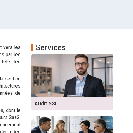
Services
t vers les
es par les
tteté : les
la gestion
hitectures
données de
Audit SSI
s, dont le
eurs SaaS,
tionnement
éder à des