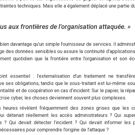
raintes techniques. Mais elle a également déplacé une partie du
us aux frontières de l’organisation attaquée. »
 bien davantage qu’un simple fournisseur de services. Il administ
rge des données sensibles ou assure la continuité d’applications 
ment quotidien que la frontière entre l’organisation et son 
int essentiel : l’externalisation d’un traitement ne transfè
ve ses obligations, tandis que le sous-traitant est lui-même so
ialité et de coopération en cas d’incident. Sur le papier, la répa
e crise cyber, les choses deviennent souvent plus complexes.
s heures révèlent fréquemment des zones grises que les co
ui détenait réellement les accès administrateurs ? Qui super
 ? Qui devait détecter l’incident ? Qui devait informer les
écessaires pour comprendre l’origine de l’attaque ?