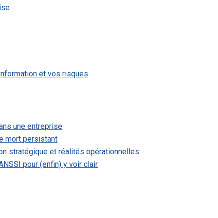
rise
’information et vos risques
ans une entreprise
e mort persistant
ion stratégique et réalités opérationnelles
NSSI pour (enfin) y voir clair