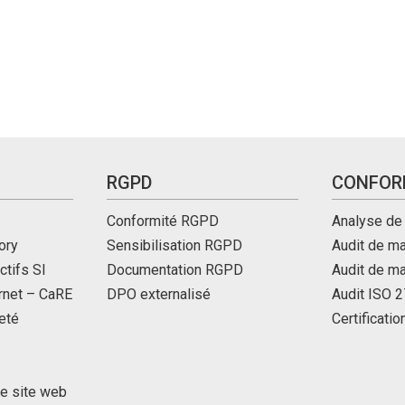
RGPD
CONFOR
Conformité RGPD
Analyse de
ory
Sensibilisation RGPD
Audit de ma
ctifs SI
Documentation RGPD
Audit de m
ernet – CaRE
DPO externalisé
Audit ISO 
eté
Certificati
de site web