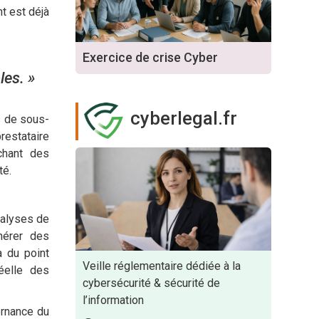
t est déjà
Exercice de crise Cyber
les. »
cyberlegal.fr
s de sous-
restataire
chant des
té.
nalyses de
nérer des
à du point
Veille réglementaire dédiée à la
éelle des
cybersécurité & sécurité de
l’information
ernance du