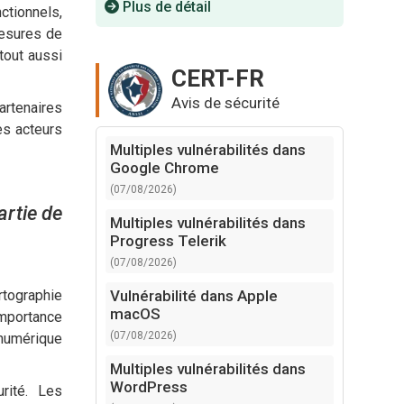
Plus de détail
ctionnels,
mesures de
tout aussi
CERT-FR
Avis de sécurité
artenaires
es acteurs
Multiples vulnérabilités dans
Google Chrome
(07/08/2026)
artie de
Multiples vulnérabilités dans
Progress Telerik
(07/08/2026)
Vulnérabilité dans Apple
rtographie
macOS
importance
(07/08/2026)
 numérique
Multiples vulnérabilités dans
WordPress
rité. Les